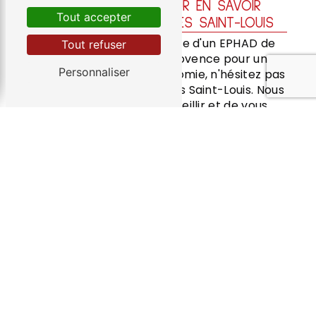
CONTACTEZ-NOUS POUR EN SAVOIR
Tout accepter
PLUS SUR LES TERRASSES SAINT-LOUIS
Si vous êtes à la recherche d'un EPHAD de
Tout refuser
confiance à Salon-de-Provence pour un
Personnaliser
proche en perte d'autonomie, n'hésitez pas
à contacter Les Terrasses Saint-Louis. Nous
serons ravis de vous accueillir et de vous
présenter notre établissement, nos
équipes et nos prestations. Nous mettons
tout en œuvre pour offrir un cadre de vie
sécurisé, chaleureux et adapté aux besoins
des personnes âgées dépendantes. Faites
confiance à notre expertise et à notre
engagement envers le bien-être des
résidents.
ACCUEIL
#CONTACT-FORM