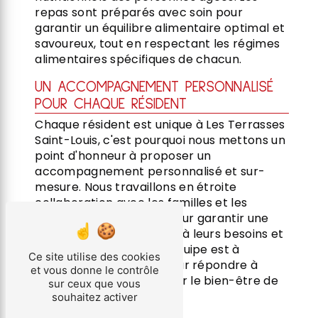
repas sont préparés avec soin pour
garantir un équilibre alimentaire optimal et
savoureux, tout en respectant les régimes
alimentaires spécifiques de chacun.
UN ACCOMPAGNEMENT PERSONNALISÉ
POUR CHAQUE RÉSIDENT
Chaque résident est unique à Les Terrasses
Saint-Louis, c'est pourquoi nous mettons un
point d'honneur à proposer un
accompagnement personnalisé et sur-
mesure. Nous travaillons en étroite
collaboration avec les familles et les
proches des résidents pour garantir une
prise en charge adaptée à leurs besoins et
à leurs attentes. Notre équipe est à
Ce site utilise des cookies
l'écoute et disponible pour répondre à
et vous donne le contrôle
toute demande et assurer le bien-être de
sur ceux que vous
chacun.
souhaitez activer