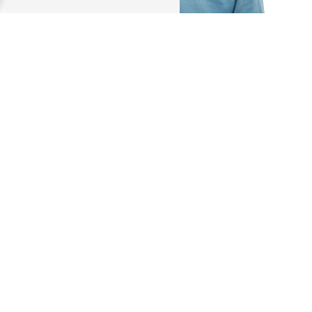
L’établissement :
location
d’appartements
meublés pour
seniors, Salon-de-
Provence
Les Terrasses Saint-Louis
sont
une résidence à dimension humaine,
où il règne un
climat familial et
convivial
. La résidence a ouvert ses
portes fin 2011, sur la commune de
Salon-de-Provence
, à 800 mètres